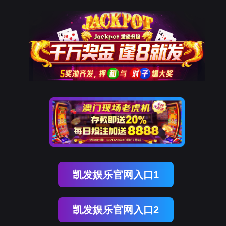
凯发娱乐官网入口1
凯发娱乐官网入口2